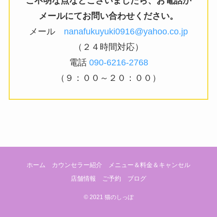
ご不明な点などございましたら、お電話か
メールにてお問い合わせください。
メール
nanafukuyuki0916@yahoo.co.jp
（２４時間対応）
電話
090-6216-2768
（９：００～２０：００）
ホーム
カウンセラー紹介
メニュー＆料金＆キャンセル
店舗情報
ご予約
ブログ
©
2021 猫のしっぽ